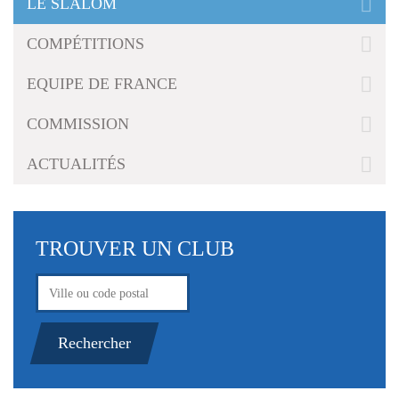
LE SLALOM
g
a
COMPÉTITIONS
t
i
EQUIPE DE FRANCE
o
n
COMMISSION
ACTUALITÉS
TROUVER UN CLUB