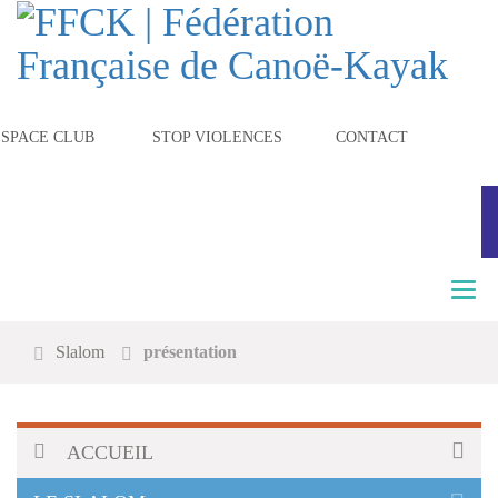
ESPACE CLUB
STOP VIOLENCES
CONTACT
T
o
g
Slalom
présentation
g
l
e
n
a
ACCUEIL
v
i