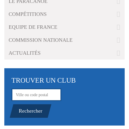
LE PARACANOË
g
a
COMPÉTITIONS
t
i
EQUIPE DE FRANCE
o
n
COMMISSION NATIONALE
ACTUALITÉS
TROUVER UN CLUB