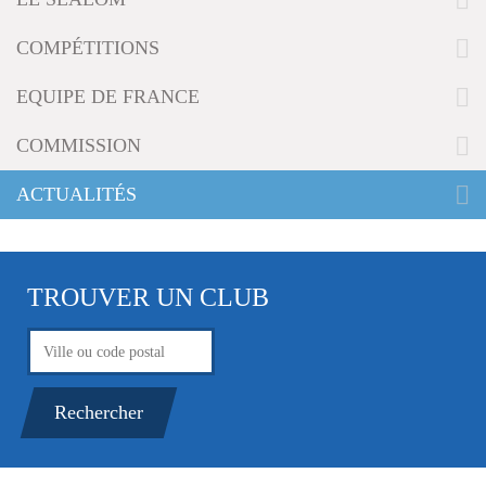
g
a
COMPÉTITIONS
t
i
EQUIPE DE FRANCE
o
n
COMMISSION
ACTUALITÉS
TROUVER UN CLUB