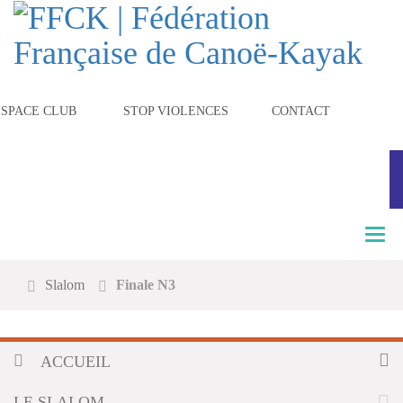
ESPACE CLUB
STOP VIOLENCES
CONTACT
T
o
g
Slalom
Finale N3
g
l
e
n
ACCUEIL
a
v
i
LE SLALOM