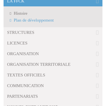
LA FFCK
g
a
t
Histoire
i
Plan de développement
o
n
STRUCTURES
LICENCES
ORGANISATION
ORGANISATION TERRITORIALE
TEXTES OFFICIELS
COMMUNICATION
PARTENARIATS