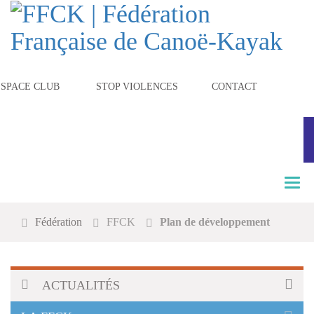
ESPACE CLUB
STOP VIOLENCES
CONTACT
T
o
g
Fédération
FFCK
Plan de développement
g
l
e
n
a
ACTUALITÉS
v
i