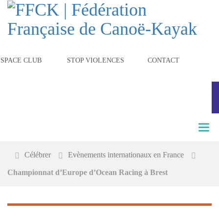
ESPACE CLUB
STOP VIOLENCES
CONTACT
T
o
g
Célébrer
Evènements internationaux en France
g
l
Championnat d’Europe d’Ocean Racing à Brest
e
n
a
v
i