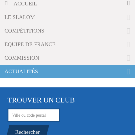
ACCUEIL
g
a
t
LE SLALOM
i
o
COMPÉTITIONS
n
EQUIPE DE FRANCE
COMMISSION
ACTUALITÉS
TROUVER UN CLUB