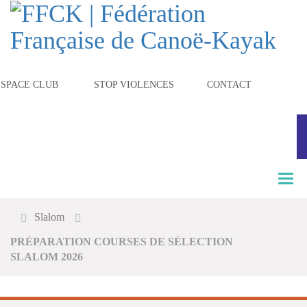
ESPACE CLUB
STOP VIOLENCES
CONTACT
T
o
g
Slalom
g
l
PRÉPARATION COURSES DE SÉLECTION
e
SLALOM 2026
n
a
v
i