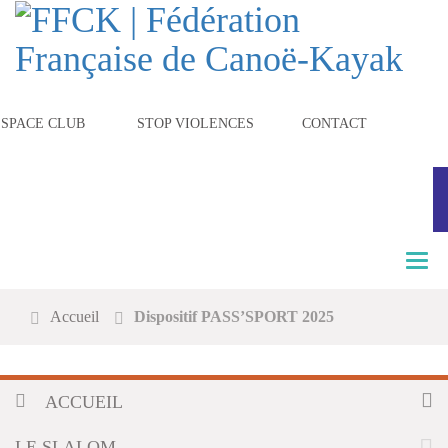
ESPACE CLUB
STOP VIOLENCES
CONTACT
T
o
g
Accueil
Dispositif PASS’SPORT 2025
g
l
e
n
ACCUEIL
a
v
i
LE SLALOM