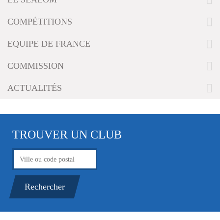
g
a
COMPÉTITIONS
t
i
EQUIPE DE FRANCE
o
n
COMMISSION
ACTUALITÉS
TROUVER UN CLUB