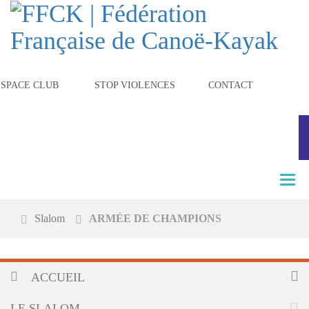
ESPACE CLUB
STOP VIOLENCES
CONTACT
T
o
g
Slalom
ARMÉE DE CHAMPIONS
g
l
e
n
ACCUEIL
a
v
i
LE SLALOM