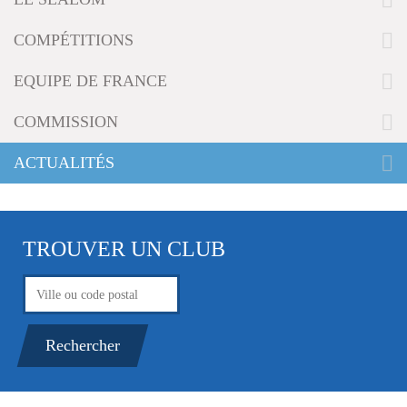
g
a
COMPÉTITIONS
t
i
EQUIPE DE FRANCE
o
n
COMMISSION
ACTUALITÉS
TROUVER UN CLUB