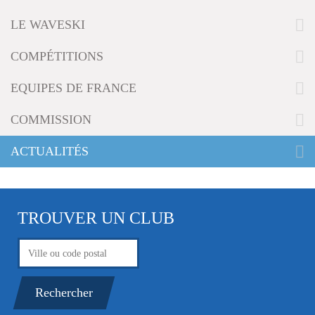
g
LE WAVESKI
a
t
i
COMPÉTITIONS
o
n
EQUIPES DE FRANCE
COMMISSION
ACTUALITÉS
TROUVER UN CLUB