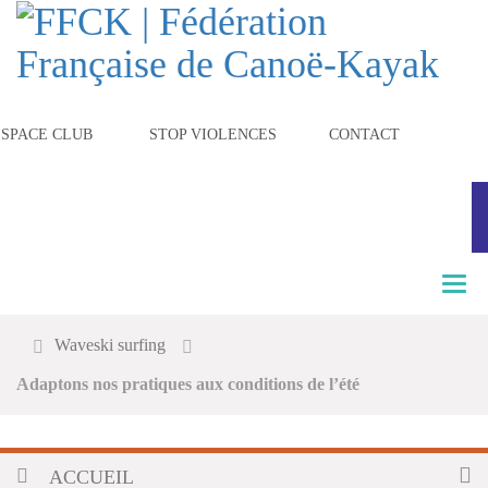
ESPACE CLUB
STOP VIOLENCES
CONTACT
T
o
g
Waveski surfing
g
l
Adaptons nos pratiques aux conditions de l’été
e
n
a
v
ACCUEIL
i