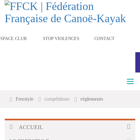
ESPACE CLUB
STOP VIOLENCES
CONTACT
T
o
g
Freestyle
compétitions
réglements
g
l
e
n
a
ACCUEIL
v
i