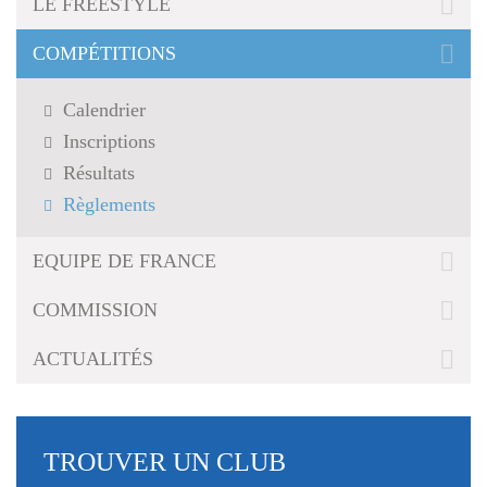
LE FREESTYLE
g
a
COMPÉTITIONS
t
i
o
Calendrier
n
Inscriptions
Résultats
Règlements
EQUIPE DE FRANCE
COMMISSION
ACTUALITÉS
TROUVER UN CLUB