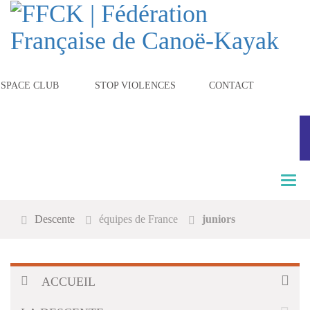
ESPACE CLUB
STOP VIOLENCES
CONTACT
T
o
g
Descente
équipes de France
juniors
g
l
e
n
a
ACCUEIL
v
i