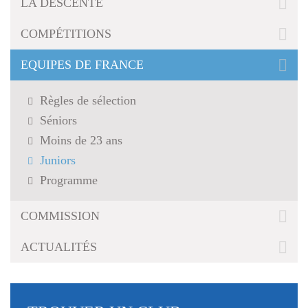
LA DESCENTE
g
a
COMPÉTITIONS
t
i
EQUIPES DE FRANCE
o
n
Règles de sélection
Séniors
Moins de 23 ans
Juniors
Programme
COMMISSION
ACTUALITÉS