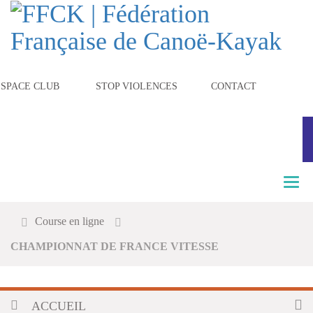
ESPACE CLUB
STOP VIOLENCES
CONTACT
T
o
g
Course en ligne
g
l
CHAMPIONNAT DE FRANCE VITESSE
e
n
a
v
ACCUEIL
i