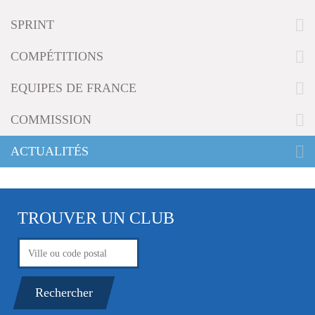
g
SPRINT
a
t
i
COMPÉTITIONS
o
n
EQUIPES DE FRANCE
COMMISSION
ACTUALITÉS
TROUVER UN CLUB