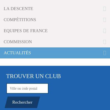
g
LA DESCENTE
a
t
i
COMPÉTITIONS
o
n
EQUIPES DE FRANCE
COMMISSION
ACTUALITÉS
TROUVER UN CLUB