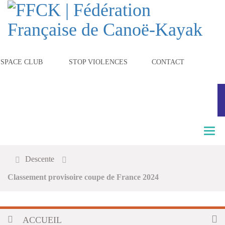
ESPACE CLUB
STOP VIOLENCES
CONTACT
T
o
g
Descente
g
l
Classement provisoire coupe de France 2024
e
n
a
v
ACCUEIL
i