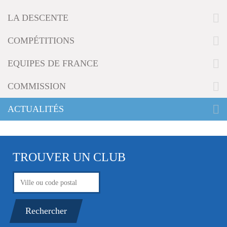
g
LA DESCENTE
a
t
i
COMPÉTITIONS
o
n
EQUIPES DE FRANCE
COMMISSION
ACTUALITÉS
TROUVER UN CLUB