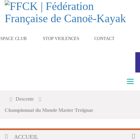
ESPACE CLUB
STOP VIOLENCES
CONTACT
T
o
g
Descente
g
l
Championnat du Monde Master Treignac
e
n
a
v
ACCUEIL
i