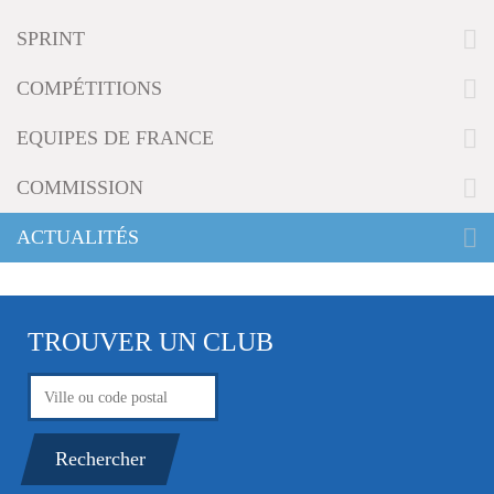
g
SPRINT
a
t
i
COMPÉTITIONS
o
n
EQUIPES DE FRANCE
COMMISSION
ACTUALITÉS
TROUVER UN CLUB