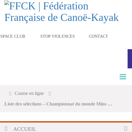
ESPACE CLUB
STOP VIOLENCES
CONTACT
T
o
g
Course en ligne
g
l
Liste des sélections – Championnat du monde Mins …
e
n
a
v
ACCUEIL
i