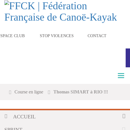
ESPACE CLUB
STOP VIOLENCES
CONTACT
T
o
g
Course en ligne
Thomas SIMART à RIO !!!
g
l
e
n
ACCUEIL
a
v
i
SPRINT