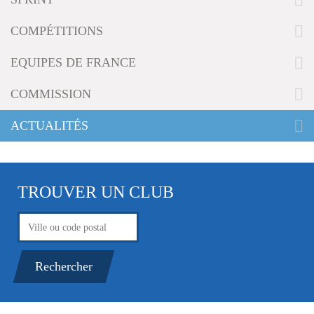
g
a
COMPÉTITIONS
t
i
EQUIPES DE FRANCE
o
n
COMMISSION
ACTUALITÉS
TROUVER UN CLUB