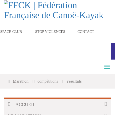
ESPACE CLUB
STOP VIOLENCES
CONTACT
T
o
g
Marathon
compétitions
résultats
g
l
e
n
a
ACCUEIL
v
i