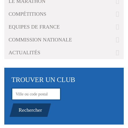
LE MARATHON
g
a
COMPÉTITIONS
t
i
EQUIPES DE FRANCE
o
n
COMMISSION NATIONALE
ACTUALITÉS
TROUVER UN CLUB