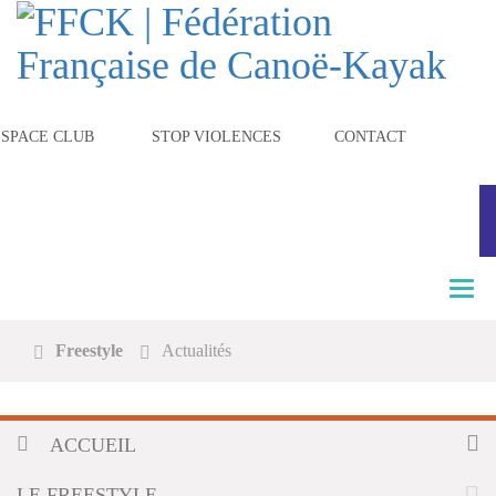
ESPACE CLUB
STOP VIOLENCES
CONTACT
T
o
g
Freestyle
Actualités
g
l
e
n
ACCUEIL
a
v
i
LE FREESTYLE