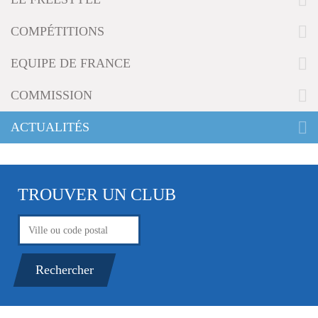
g
a
COMPÉTITIONS
t
i
EQUIPE DE FRANCE
o
n
COMMISSION
ACTUALITÉS
TROUVER UN CLUB