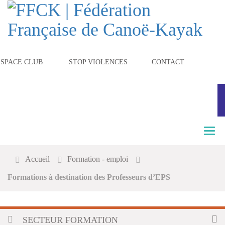
ESPACE CLUB
STOP VIOLENCES
CONTACT
T
o
g
Accueil
Formation - emploi
g
l
Formations à destination des Professeurs d’EPS
e
n
a
v
SECTEUR FORMATION
i