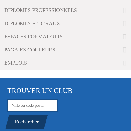
g
DIPLÔMES PROFESSIONNELS
a
t
i
DIPLÔMES FÉDÉRAUX
o
n
ESPACES FORMATEURS
PAGAIES COULEURS
EMPLOIS
TROUVER UN CLUB