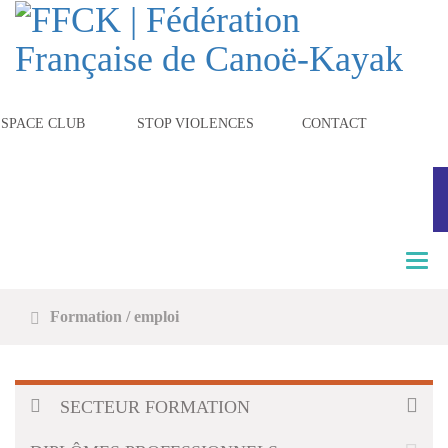
ESPACE CLUB
STOP VIOLENCES
CONTACT
T
o
g
Formation / emploi
g
l
e
n
a
SECTEUR FORMATION
v
i