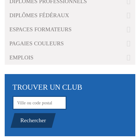
DIPLÔMES PROFESSIONNELS
g
a
DIPLÔMES FÉDÉRAUX
t
i
ESPACES FORMATEURS
o
n
PAGAIES COULEURS
EMPLOIS
TROUVER UN CLUB