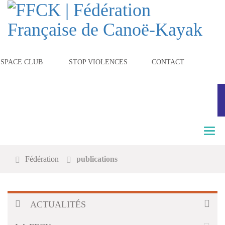
ESPACE CLUB
STOP VIOLENCES
CONTACT
T
o
g
Fédération
publications
g
l
e
n
a
ACTUALITÉS
v
i