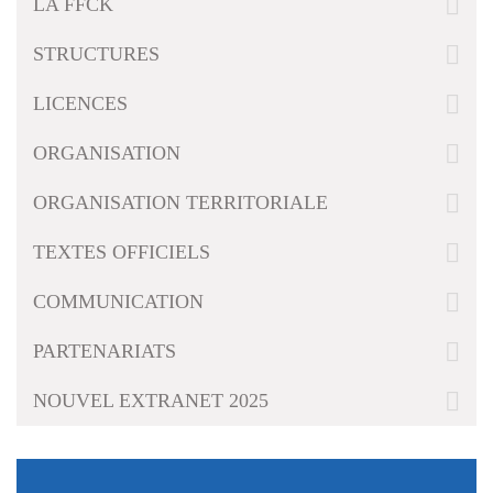
LA FFCK
g
a
STRUCTURES
t
i
LICENCES
o
n
ORGANISATION
ORGANISATION TERRITORIALE
TEXTES OFFICIELS
COMMUNICATION
PARTENARIATS
NOUVEL EXTRANET 2025