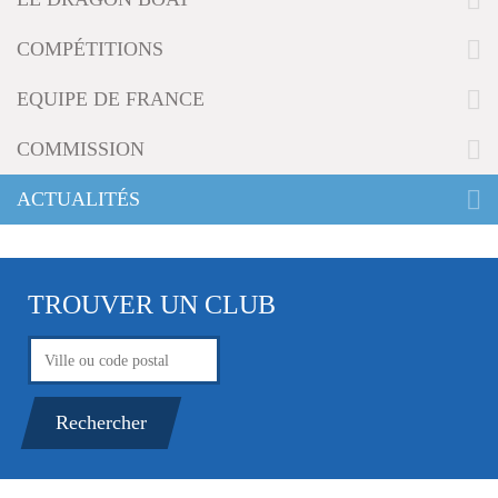
g
a
COMPÉTITIONS
t
i
EQUIPE DE FRANCE
o
n
COMMISSION
ACTUALITÉS
TROUVER UN CLUB