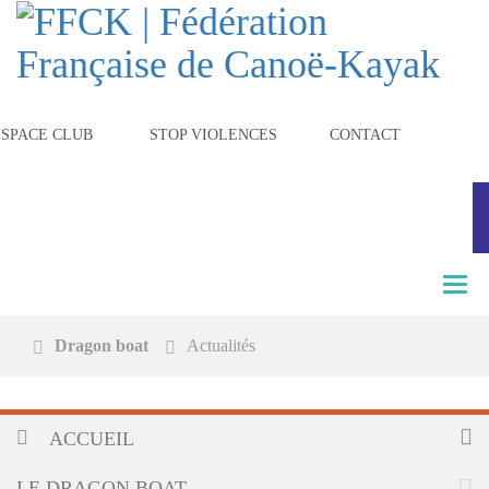
ESPACE CLUB
STOP VIOLENCES
CONTACT
T
o
g
Dragon boat
Actualités
g
l
e
n
ACCUEIL
a
v
i
LE DRAGON BOAT