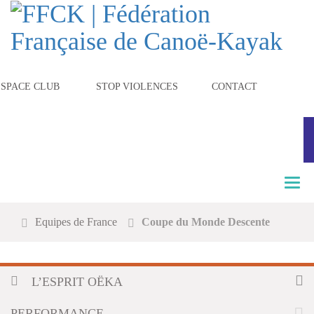
ESPACE CLUB
STOP VIOLENCES
CONTACT
T
o
g
Equipes de France
Coupe du Monde Descente
g
l
e
n
L’ESPRIT OËKA
a
v
i
PERFORMANCE