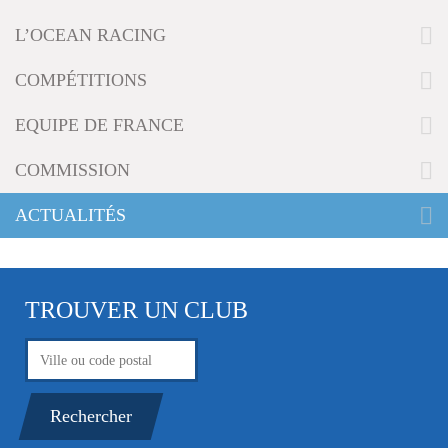
g
L’OCEAN RACING
a
t
i
COMPÉTITIONS
o
n
EQUIPE DE FRANCE
COMMISSION
ACTUALITÉS
TROUVER UN CLUB