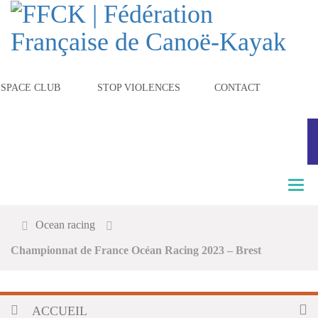
ESPACE CLUB
STOP VIOLENCES
CONTACT
T
o
g
Ocean racing
g
l
Championnat de France Océan Racing 2023 – Brest
e
n
a
v
ACCUEIL
i