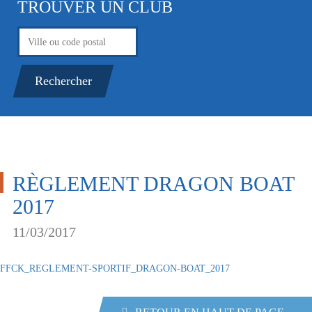
TROUVER UN CLUB
g
a
t
i
o
n
RÈGLEMENT DRAGON BOAT
2017
11/03/2017
FFCK_REGLEMENT-SPORTIF_DRAGON-BOAT_2017