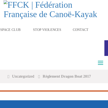
ESPACE CLUB
STOP VIOLENCES
CONTACT
T
o
g
Uncategorized
Règlement Dragon Boat 2017
g
l
e
n
a
v
i